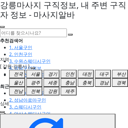
강릉마사지 구직정보, 내 주변 구직
자 정보 - 마사지알바
추천검색어
1. 서울구인
2. 인천구인
지역
3. 수원스웨디시구인
[ 강원-강릉시 ]
4. 강남구인정보
전국
서울
경기
인천
대전
대구
부산
5. 동탄스웨디시구인
울산
광주
세종
충남
충북
경남
경북
최근검색어
전남
전북
강원
제주
1. 일산마사지구인
2. 성남아로마구인
상세
3. 스웨디시구인
4. 안산스웨디시구인
5. 아로마구인