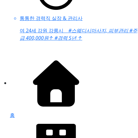
통통한 경력직 실장 & 관리사
여
24세 강원 강릉시
#스웨디시마사지, 피부관리
#주
급 400,000원
↑
#경력 5년
↑
홈