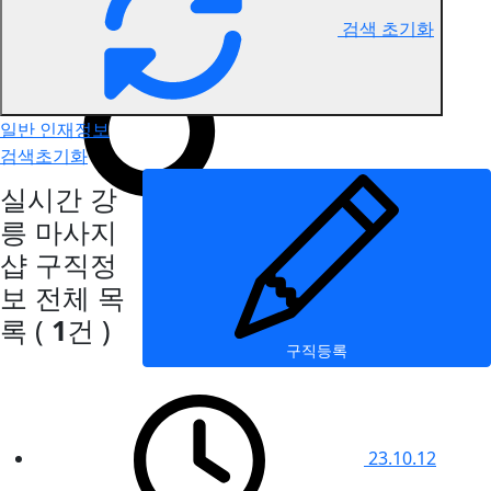
검색 초기화
강릉 마사지 구직정보
일반 인재정보
검색초기화
실시간 강
릉 마사지
샵 구직정
보
전체 목
록
(
1
건 )
구직등록
23.10.12