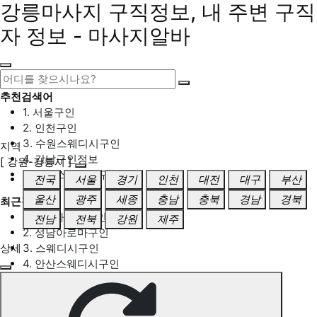
강릉마사지 구직정보, 내 주변 구직
자 정보 - 마사지알바
추천검색어
1. 서울구인
2. 인천구인
3. 수원스웨디시구인
지역
4. 강남구인정보
[ 강원-강릉시 ]
5. 동탄스웨디시구인
전국
서울
경기
인천
대전
대구
부산
울산
광주
세종
충남
충북
경남
경북
최근검색어
1. 일산마사지구인
전남
전북
강원
제주
2. 성남아로마구인
상세
3. 스웨디시구인
4. 안산스웨디시구인
5. 아로마구인