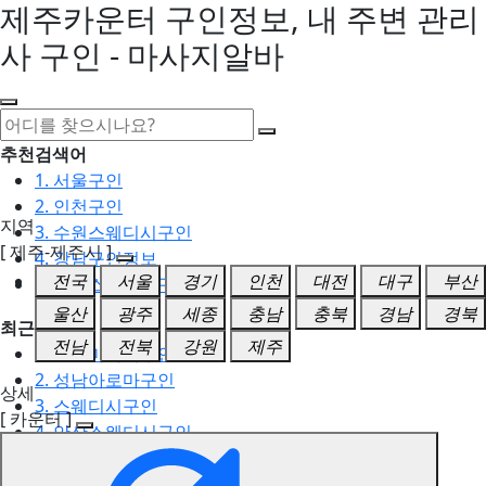
제주카운터 구인정보, 내 주변 관리
사 구인 - 마사지알바
추천검색어
1. 서울구인
2. 인천구인
지역
3. 수원스웨디시구인
[ 제주-제주시 ]
4. 강남구인정보
전국
서울
경기
인천
대전
대구
부산
5. 동탄스웨디시구인
울산
광주
세종
충남
충북
경남
경북
최근검색어
전남
전북
강원
제주
1. 일산마사지구인
2. 성남아로마구인
상세
3. 스웨디시구인
[ 카운터 ]
4. 안산스웨디시구인
5. 아로마구인