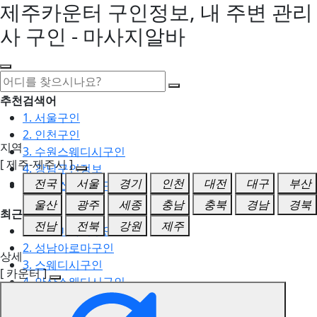
제주카운터 구인정보, 내 주변 관리
사 구인 - 마사지알바
추천검색어
1. 서울구인
2. 인천구인
지역
3. 수원스웨디시구인
[ 제주-제주시 ]
4. 강남구인정보
전국
서울
경기
인천
대전
대구
부산
5. 동탄스웨디시구인
울산
광주
세종
충남
충북
경남
경북
최근검색어
전남
전북
강원
제주
1. 일산마사지구인
2. 성남아로마구인
상세
3. 스웨디시구인
[ 카운터 ]
4. 안산스웨디시구인
5. 아로마구인