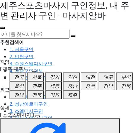
제주스포츠마사지 구인정보, 내 주
변 관리사 구인 - 마사지알바
추천검색어
1. 서울구인
2. 인천구인
지역
3. 수원스웨디시구인
[ 제주-제주시 ]
4. 강남구인정보
전국
서울
경기
인천
대전
대구
부산
5. 동탄스웨디시구인
울산
광주
세종
충남
충북
경남
경북
최근검색어
전남
전북
강원
제주
1. 일산마사지구인
2. 성남아로마구인
상세
3. 스웨디시구인
[ 스포츠마사지 ]
4. 안산스웨디시구인
5. 아로마구인