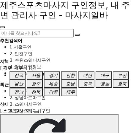
제주스포츠마사지 구인정보, 내 주
변 관리사 구인 - 마사지알바
추천검색어
1. 서울구인
2. 인천구인
3. 수원스웨디시구인
지역
4. 강남구인정보
[ 제주-제주시 ]
5. 동탄스웨디시구인
전국
서울
경기
인천
대전
대구
부산
울산
광주
세종
충남
충북
경남
경북
최근검색어
1. 일산마사지구인
전남
전북
강원
제주
2. 성남아로마구인
상세
3. 스웨디시구인
[ 스포츠마사지 ]
4. 안산스웨디시구인
5. 아로마구인