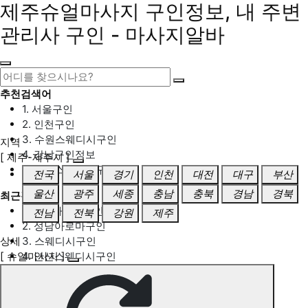
제주슈얼마사지 구인정보, 내 주변
관리사 구인 - 마사지알바
추천검색어
1. 서울구인
2. 인천구인
3. 수원스웨디시구인
지역
4. 강남구인정보
[ 제주-제주시 ]
5. 동탄스웨디시구인
전국
서울
경기
인천
대전
대구
부산
울산
광주
세종
충남
충북
경남
경북
최근검색어
1. 일산마사지구인
전남
전북
강원
제주
2. 성남아로마구인
상세
3. 스웨디시구인
[ 슈얼마사지 ]
4. 안산스웨디시구인
5. 아로마구인