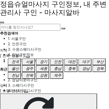
정읍슈얼마사지 구인정보, 내 주변
관리사 구인 - 마사지알바
추천검색어
1. 서울구인
2. 인천구인
3. 수원스웨디시구인
지역
4. 강남구인정보
[ 전북-정읍시 ]
5. 동탄스웨디시구인
전국
서울
경기
인천
대전
대구
부산
울산
광주
세종
충남
충북
경남
경북
최근검색어
1. 일산마사지구인
전남
전북
강원
제주
2. 성남아로마구인
상세
3. 스웨디시구인
[ 슈얼마사지 ]
4. 안산스웨디시구인
5. 아로마구인