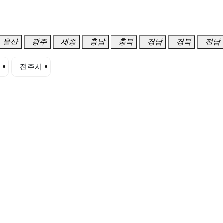
울산
광주
세종
충남
충북
경남
경북
전남
시
전주시
정읍시