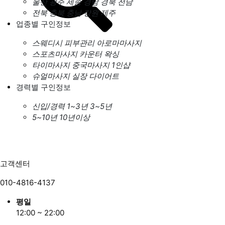
울산
광주
세종
경남
경북
전남
전북
충북
충남
강원
제주
업종별 구인정보
스웨디시
피부관리
아로마마사지
스포츠마사지
카운터
왁싱
타이마사지
중국마사지
1인샵
슈얼마사지
실장
다이어트
경력별 구인정보
신입/경력
1~3년
3~5년
5~10년
10년이상
고객센터
010-4816-4137
평일
12:00 ~ 22:00