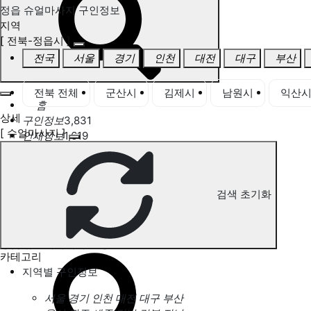
정읍 슈얼마사지 구인정보
지역
[ 전북-정읍시 ]
전국
서울
경기
인천
대전
대구
부산
전북 전체
군산시
김제시
남원시
익산
홈
상세
구인정보
3,831
[ 슈얼마사지 ]
인재정보
1,619
고객센터
전국업체정보
마사지가이드
업체 서비스 관리
검색 초기화
개인 서비스 관리
정읍 슈얼마사지 구인정보
카테고리
지역별 구인정보
서울
경기
인천
대전
대구
부산