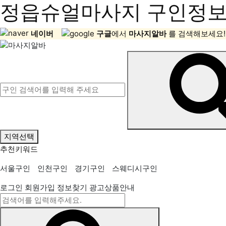
정읍슈얼마사지 구인정보,
네이버
구글
에서
마사지알바
를 검색해보세요!
지역선택
추천키워드
서울구인
인천구인
경기구인
스웨디시구인
로그인
회원가입
정보찾기
광고상품안내