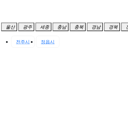
울산
광주
세종
충남
충북
경남
경북
산시
전주시
정읍시