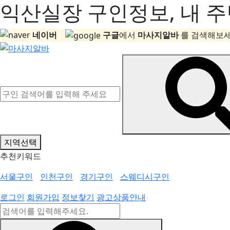
익산실장 구인정보, 내 주
네이버
구글
에서
마사지알바
를 검색해보세
지역선택
추천키워드
서울구인
인천구인
경기구인
스웨디시구인
로그인
회원가입
정보찾기
광고상품안내