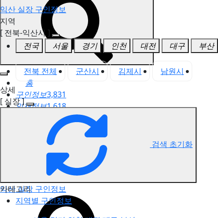
익산 실장 구인정보
지역
[ 전북-익산시 ]
전국
서울
경기
인천
대전
대구
부산
전북 전체
군산시
김제시
남원시
익
홈
상세
구인정보
3,831
[ 실장 ]
인재정보
1,618
고객센터
전국업체정보
마사지가이드
검색 초기화
업체 서비스 관리
개인 서비스 관리
카테고리
익산 실장 구인정보
지역별 구인정보