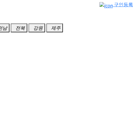
구인등록
전남
전북
강원
제주