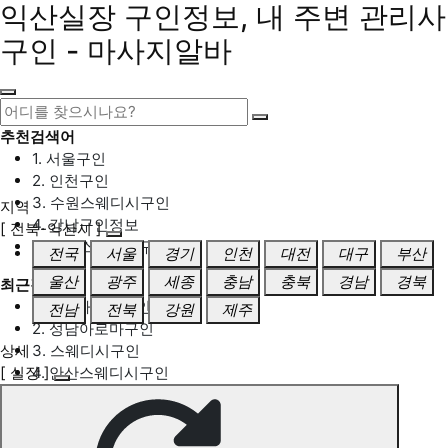
익산실장 구인정보, 내 주변 관리사
구인 - 마사지알바
추천검색어
1. 서울구인
2. 인천구인
3. 수원스웨디시구인
지역
4. 강남구인정보
[ 전북-익산시 ]
5. 동탄스웨디시구인
전국
서울
경기
인천
대전
대구
부산
울산
광주
세종
충남
충북
경남
경북
최근검색어
1. 일산마사지구인
전남
전북
강원
제주
2. 성남아로마구인
상세
3. 스웨디시구인
[ 실장 ]
4. 안산스웨디시구인
5. 아로마구인