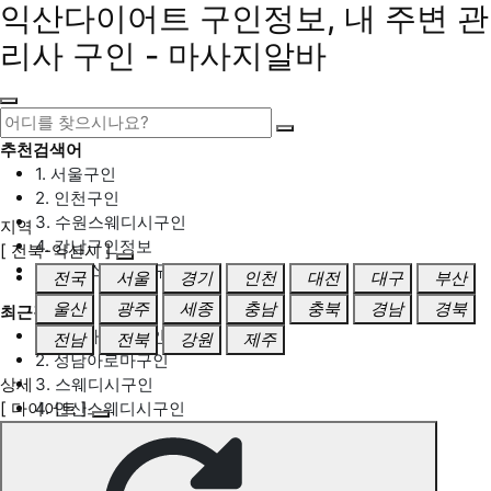
익산다이어트 구인정보, 내 주변 관
리사 구인 - 마사지알바
추천검색어
1. 서울구인
2. 인천구인
3. 수원스웨디시구인
지역
4. 강남구인정보
[ 전북-익산시 ]
5. 동탄스웨디시구인
전국
서울
경기
인천
대전
대구
부산
울산
광주
세종
충남
충북
경남
경북
최근검색어
1. 일산마사지구인
전남
전북
강원
제주
2. 성남아로마구인
상세
3. 스웨디시구인
[ 다이어트 ]
4. 안산스웨디시구인
5. 아로마구인