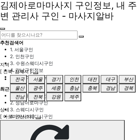
김제아로마마사지 구인정보, 내 주
변 관리사 구인 - 마사지알바
추천검색어
1. 서울구인
2. 인천구인
3. 수원스웨디시구인
지역
4. 강남구인정보
[ 전북-김제시 ]
5. 동탄스웨디시구인
전국
서울
경기
인천
대전
대구
부산
울산
광주
세종
충남
충북
경남
경북
최근검색어
1. 일산마사지구인
전남
전북
강원
제주
2. 성남아로마구인
상세
3. 스웨디시구인
[ 아로마마사지 ]
4. 안산스웨디시구인
5. 아로마구인