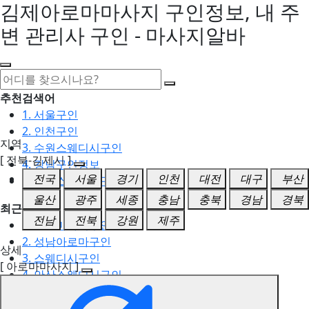
김제아로마마사지 구인정보, 내 주
변 관리사 구인 - 마사지알바
추천검색어
1. 서울구인
2. 인천구인
지역
3. 수원스웨디시구인
[ 전북-김제시 ]
4. 강남구인정보
전국
서울
경기
인천
대전
대구
부산
5. 동탄스웨디시구인
울산
광주
세종
충남
충북
경남
경북
최근검색어
전남
전북
강원
제주
1. 일산마사지구인
2. 성남아로마구인
상세
3. 스웨디시구인
[ 아로마마사지 ]
4. 안산스웨디시구인
5. 아로마구인