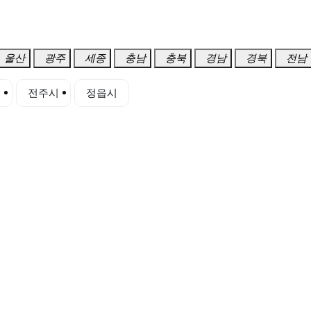
울산
광주
세종
충남
충북
경남
경북
전남
시
전주시
정읍시