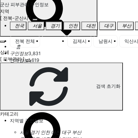
군산 피부관리 구인정보
지역
[ 전북-군산시 ]
전국
서울
경기
인천
대전
대구
부산
전북 전체
군산시
김제시
남원시
익산
홈
상세
구인정보
3,831
[ 피부관리 ]
인재정보
1,619
고객센터
전국업체정보
마사지가이드
업체 서비스 관리
검색 초기화
개인 서비스 관리
군산 피부관리 구인정보
카테고리
지역별 구인정보
서울
경기
인천
대전
대구
부산