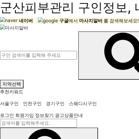
군산피부관리 구인정보, 
네이버
구글
에서
마사지알바
를 검색해보세요!
지역선택
추천키워드
서울구인
인천구인
경기구인
스웨디시구인
로그인
회원가입
정보찾기
광고상품안내