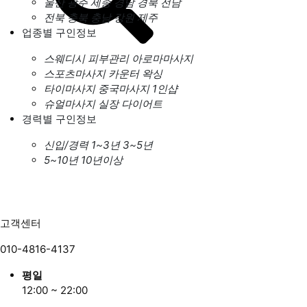
울산
광주
세종
경남
경북
전남
전북
충북
충남
강원
제주
업종별 구인정보
스웨디시
피부관리
아로마마사지
스포츠마사지
카운터
왁싱
타이마사지
중국마사지
1인샵
슈얼마사지
실장
다이어트
경력별 구인정보
신입/경력
1~3년
3~5년
5~10년
10년이상
고객센터
010-4816-4137
평일
12:00 ~ 22:00