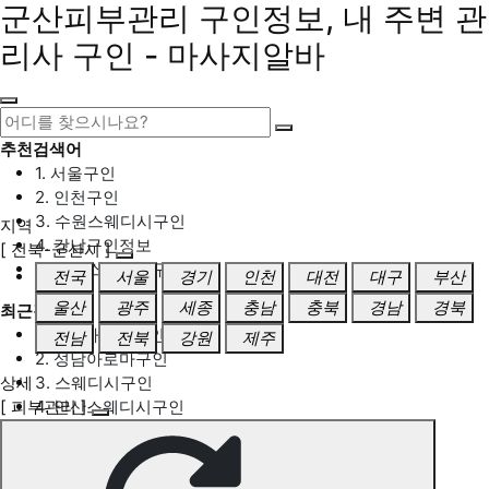
군산피부관리 구인정보, 내 주변 관
리사 구인 - 마사지알바
추천검색어
1. 서울구인
2. 인천구인
3. 수원스웨디시구인
지역
4. 강남구인정보
[ 전북-군산시 ]
5. 동탄스웨디시구인
전국
서울
경기
인천
대전
대구
부산
울산
광주
세종
충남
충북
경남
경북
최근검색어
1. 일산마사지구인
전남
전북
강원
제주
2. 성남아로마구인
상세
3. 스웨디시구인
[ 피부관리 ]
4. 안산스웨디시구인
5. 아로마구인