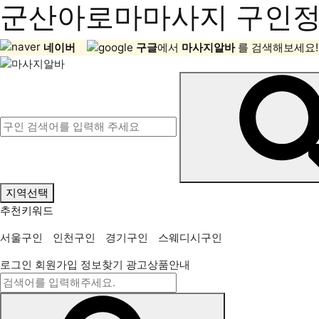
군산아로마마사지 구인정보
네이버
구글
에서
마사지알바
를 검색해보세요!
지역선택
추천키워드
서울구인
인천구인
경기구인
스웨디시구인
로그인
회원가입
정보찾기
광고상품안내