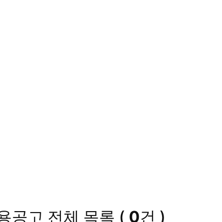
채용공고
전체 목록
(
0
건 )