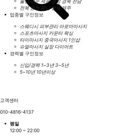
울산
광주
세종
경남
경북
전남
전북
충북
충남
강원
제주
업종별 구인정보
스웨디시
피부관리
아로마마사지
스포츠마사지
카운터
왁싱
타이마사지
중국마사지
1인샵
슈얼마사지
실장
다이어트
경력별 구인정보
신입/경력
1~3년
3~5년
5~10년
10년이상
고객센터
010-4816-4137
평일
12:00 ~ 22:00