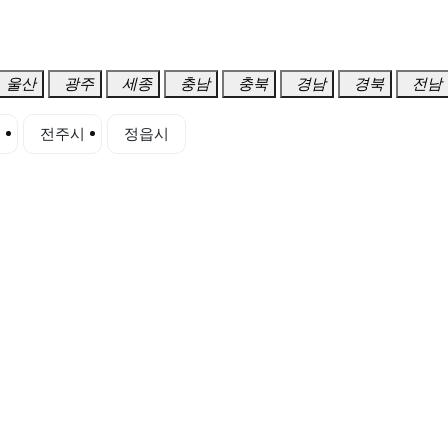
울산
광주
세종
충남
충북
경남
경북
전남
시
전주시
정읍시