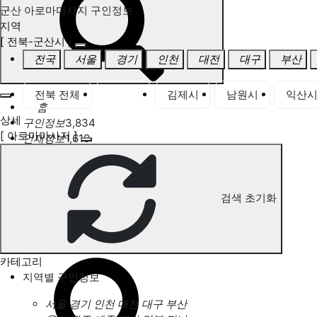
군산 아로마마사지 구인정보
지역
[ 전북-군산시 ]
전국
서울
경기
인천
대전
대구
부산
전북 전체
군산시
김제시
남원시
익산
홈
상세
구인정보
3,834
[ 아로마마사지 ]
인재정보
1,619
고객센터
전국업체정보
마사지가이드
업체 서비스 관리
검색 초기화
개인 서비스 관리
군산 아로마마사지 구인정보
카테고리
지역별 구인정보
서울
경기
인천
대전
대구
부산