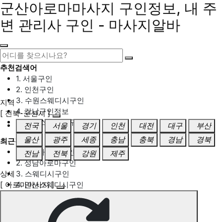
군산아로마마사지 구인정보, 내 주
변 관리사 구인 - 마사지알바
추천검색어
1. 서울구인
2. 인천구인
3. 수원스웨디시구인
지역
4. 강남구인정보
[ 전북-군산시 ]
5. 동탄스웨디시구인
전국
서울
경기
인천
대전
대구
부산
울산
광주
세종
충남
충북
경남
경북
최근검색어
1. 일산마사지구인
전남
전북
강원
제주
2. 성남아로마구인
상세
3. 스웨디시구인
[ 아로마마사지 ]
4. 안산스웨디시구인
5. 아로마구인