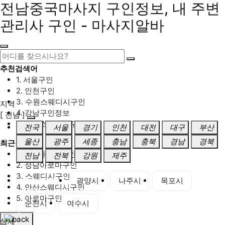
전남중국마사지 구인정보, 내 주변
관리사 구인 - 마사지알바
추천검색어
1. 서울구인
2. 인천구인
3. 수원스웨디시구인
지역
4. 강남구인정보
[ 전남 ]
5. 동탄스웨디시구인
전국
서울
경기
인천
대전
대구
부산
울산
광주
세종
충남
충북
경남
경북
최근검색어
1. 일산마사지구인
전남
전북
강원
제주
2. 성남아로마구인
3. 스웨디시구인
전남 전체
광양시
나주시
목포시
4. 안산스웨디시구인
5. 아로마구인
순천시
여수시
상세