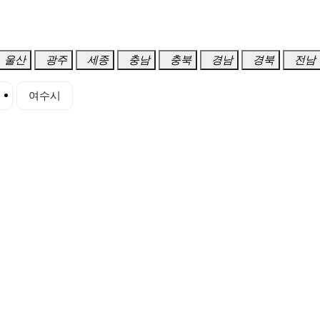
울산
광주
세종
충남
충북
경남
경북
전남
시
여수시