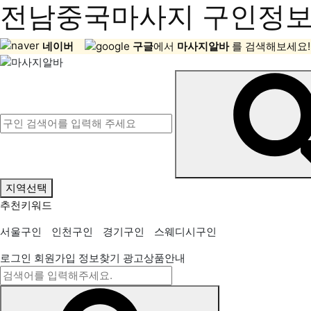
전남중국마사지 구인정보,
네이버
구글
에서
마사지알바
를 검색해보세요!
지역선택
추천키워드
서울구인
인천구인
경기구인
스웨디시구인
로그인
회원가입
정보찾기
광고상품안내