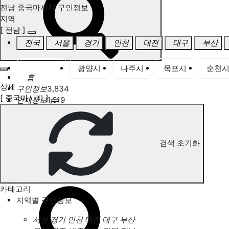
전남 중국마사지 구인정보
지역
[ 전남 ]
전국
서울
경기
인천
대전
대구
부산
전남 전체
광양시
나주시
목포시
순천
홈
상세
구인정보
3,834
[ 중국마사지 ]
인재정보
1,619
고객센터
전국업체정보
마사지가이드
업체 서비스 관리
검색 초기화
개인 서비스 관리
전남 중국마사지 구인정보
카테고리
지역별 구인정보
서울
경기
인천
대전
대구
부산