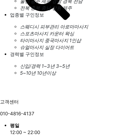
울산
광주
세종
경남
경북
전남
전북
충북
충남
강원
제주
업종별 구인정보
스웨디시
피부관리
아로마마사지
스포츠마사지
카운터
왁싱
타이마사지
중국마사지
1인샵
슈얼마사지
실장
다이어트
경력별 구인정보
신입/경력
1~3년
3~5년
5~10년
10년이상
고객센터
010-4816-4137
평일
12:00 ~ 22:00