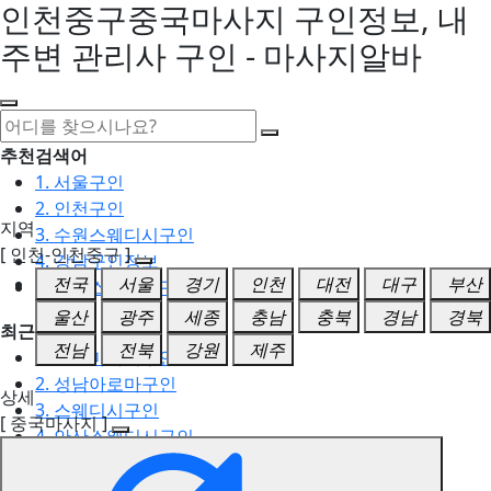
인천중구중국마사지 구인정보, 내
주변 관리사 구인 - 마사지알바
추천검색어
1. 서울구인
2. 인천구인
지역
3. 수원스웨디시구인
[ 인천-인천중구 ]
4. 강남구인정보
전국
서울
경기
인천
대전
대구
부산
5. 동탄스웨디시구인
울산
광주
세종
충남
충북
경남
경북
최근검색어
전남
전북
강원
제주
1. 일산마사지구인
2. 성남아로마구인
상세
3. 스웨디시구인
[ 중국마사지 ]
4. 안산스웨디시구인
5. 아로마구인