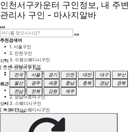
인천서구카운터 구인정보, 내 주변
관리사 구인 - 마사지알바
추천검색어
1. 서울구인
2. 인천구인
3. 수원스웨디시구인
지역
4. 강남구인정보
[ 인천-인천서구 ]
5. 동탄스웨디시구인
전국
서울
경기
인천
대전
대구
부산
울산
광주
세종
충남
충북
경남
경북
최근검색어
1. 일산마사지구인
전남
전북
강원
제주
2. 성남아로마구인
상세
3. 스웨디시구인
[ 카운터 ]
4. 안산스웨디시구인
5. 아로마구인