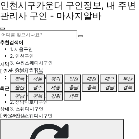
인천서구카운터 구인정보, 내 주변
관리사 구인 - 마사지알바
추천검색어
1. 서울구인
2. 인천구인
3. 수원스웨디시구인
지역
4. 강남구인정보
[ 인천-인천서구 ]
5. 동탄스웨디시구인
전국
서울
경기
인천
대전
대구
부산
울산
광주
세종
충남
충북
경남
경북
최근검색어
1. 일산마사지구인
전남
전북
강원
제주
2. 성남아로마구인
상세
3. 스웨디시구인
[ 카운터 ]
4. 안산스웨디시구인
5. 아로마구인