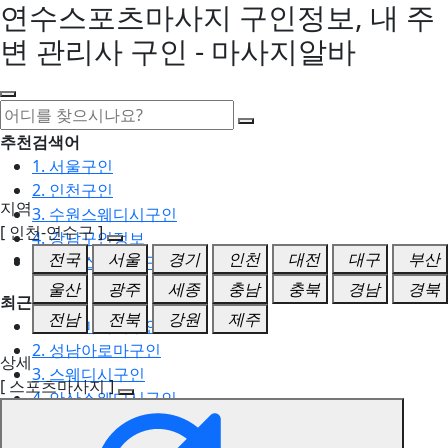
연수스포츠마사지 구인정보, 내 주
변 관리사 구인 - 마사지알바
추천검색어
1. 서울구인
2. 인천구인
지역
3. 수원스웨디시구인
[ 인천-연수구 ]
4. 강남구인정보
전국
서울
경기
인천
대전
대구
부산
5. 동탄스웨디시구인
울산
광주
세종
충남
충북
경남
경북
최근검색어
전남
전북
강원
제주
1. 일산마사지구인
2. 성남아로마구인
상세
3. 스웨디시구인
[ 스포츠마사지 ]
4. 안산스웨디시구인
5. 아로마구인