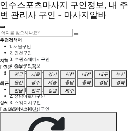
연수스포츠마사지 구인정보, 내 주
변 관리사 구인 - 마사지알바
추천검색어
1. 서울구인
2. 인천구인
3. 수원스웨디시구인
지역
4. 강남구인정보
[ 인천-연수구 ]
5. 동탄스웨디시구인
전국
서울
경기
인천
대전
대구
부산
울산
광주
세종
충남
충북
경남
경북
최근검색어
1. 일산마사지구인
전남
전북
강원
제주
2. 성남아로마구인
상세
3. 스웨디시구인
[ 스포츠마사지 ]
4. 안산스웨디시구인
5. 아로마구인