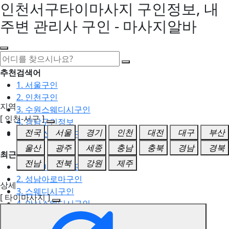
인천서구타이마사지 구인정보, 내
주변 관리사 구인 - 마사지알바
추천검색어
1. 서울구인
2. 인천구인
지역
3. 수원스웨디시구인
[ 인천-서구 ]
4. 강남구인정보
전국
서울
경기
인천
대전
대구
부산
5. 동탄스웨디시구인
울산
광주
세종
충남
충북
경남
경북
최근검색어
전남
전북
강원
제주
1. 일산마사지구인
2. 성남아로마구인
상세
3. 스웨디시구인
[ 타이마사지 ]
4. 안산스웨디시구인
5. 아로마구인