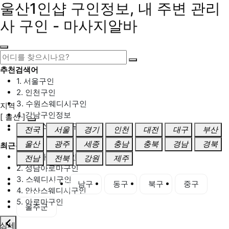
울산1인샵 구인정보, 내 주변 관리
사 구인 - 마사지알바
추천검색어
1. 서울구인
2. 인천구인
3. 수원스웨디시구인
지역
4. 강남구인정보
[ 울산 ]
5. 동탄스웨디시구인
전국
서울
경기
인천
대전
대구
부산
울산
광주
세종
충남
충북
경남
경북
최근검색어
1. 일산마사지구인
전남
전북
강원
제주
2. 성남아로마구인
3. 스웨디시구인
울산 전체
남구
동구
북구
중구
4. 안산스웨디시구인
5. 아로마구인
울주군
상세