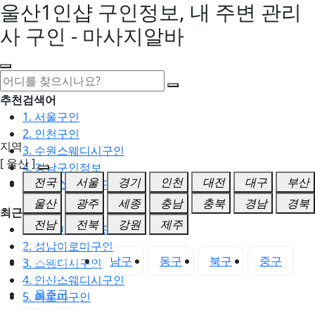
울산1인샵 구인정보, 내 주변 관리
사 구인 - 마사지알바
추천검색어
1. 서울구인
2. 인천구인
지역
3. 수원스웨디시구인
[ 울산 ]
4. 강남구인정보
전국
서울
경기
인천
대전
대구
부산
5. 동탄스웨디시구인
울산
광주
세종
충남
충북
경남
경북
최근검색어
전남
전북
강원
제주
1. 일산마사지구인
2. 성남아로마구인
울산 전체
남구
동구
북구
중구
3. 스웨디시구인
4. 안산스웨디시구인
울주군
5. 아로마구인