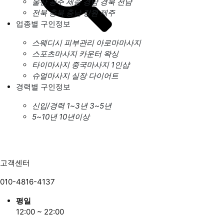
울산
광주
세종
경남
경북
전남
전북
충북
충남
강원
제주
업종별 구인정보
스웨디시
피부관리
아로마마사지
스포츠마사지
카운터
왁싱
타이마사지
중국마사지
1인샵
슈얼마사지
실장
다이어트
경력별 구인정보
신입/경력
1~3년
3~5년
5~10년
10년이상
고객센터
010-4816-4137
평일
12:00 ~ 22:00