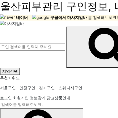
울산피부관리 구인정보, 
네이버
구글
에서
마사지알바
를 검색해보세요!
지역선택
추천키워드
서울구인
인천구인
경기구인
스웨디시구인
로그인
회원가입
정보찾기
광고상품안내