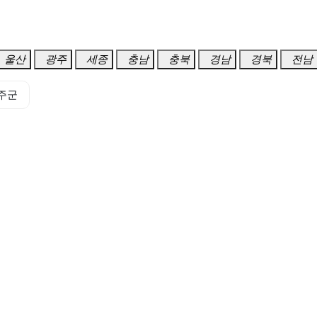
울산
광주
세종
충남
충북
경남
경북
전남
주군