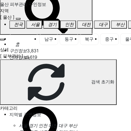
울산 피부관리 구인정보
지역
[ 울산 ]
전국
서울
경기
인천
대전
대구
부산
울산 전체
남구
동구
북구
중구
울
홈
상세
구인정보
3,831
[ 피부관리 ]
인재정보
1,619
고객센터
전국업체정보
마사지가이드
업체 서비스 관리
검색 초기화
개인 서비스 관리
울산 피부관리 구인정보
카테고리
지역별 구인정보
서울
경기
인천
대전
대구
부산