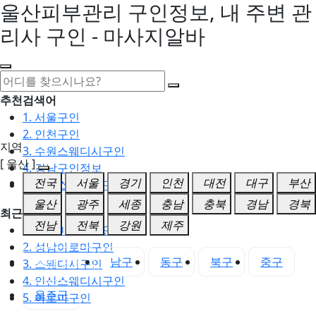
울산피부관리 구인정보, 내 주변 관
리사 구인 - 마사지알바
추천검색어
1. 서울구인
2. 인천구인
지역
3. 수원스웨디시구인
[ 울산 ]
4. 강남구인정보
전국
서울
경기
인천
대전
대구
부산
5. 동탄스웨디시구인
울산
광주
세종
충남
충북
경남
경북
최근검색어
전남
전북
강원
제주
1. 일산마사지구인
2. 성남아로마구인
울산 전체
남구
동구
북구
중구
3. 스웨디시구인
4. 안산스웨디시구인
울주군
5. 아로마구인