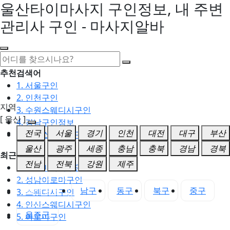
울산타이마사지 구인정보, 내 주변
관리사 구인 - 마사지알바
추천검색어
1. 서울구인
2. 인천구인
지역
3. 수원스웨디시구인
[ 울산 ]
4. 강남구인정보
전국
서울
경기
인천
대전
대구
부산
5. 동탄스웨디시구인
울산
광주
세종
충남
충북
경남
경북
최근검색어
전남
전북
강원
제주
1. 일산마사지구인
2. 성남아로마구인
울산 전체
남구
동구
북구
중구
3. 스웨디시구인
4. 안산스웨디시구인
울주군
5. 아로마구인