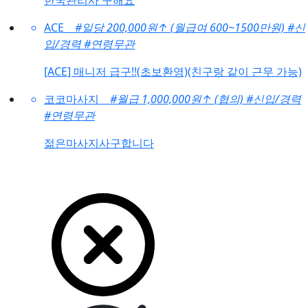
한국관리사 구해요
ACE
#일당 200,000원
↑
(월급여 600~1500만원)
#신
입/경력
#연령무관
[ACE] 매니저 급구!!(초보환영)(친구랑 같이 근무 가능)
코코마사지
#월급 1,000,000원
↑
(협의)
#신입/경력
#연령무관
젊은마사지사구합니다