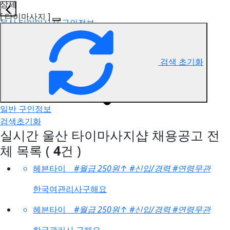
상세
[ 타이마사지 ]
울산 타이마사지 구인정보
검색 초기화
일반 구인정보
검색초기화
실시간 울산 타이마사지샵 채용공고
전
체 목록
(
4
건 )
헤븐타이
#월급 250원
↑
#신입/경력
#연령무관
한국여관리사구해요
헤븐타이
#월급 250원
↑
#신입/경력
#연령무관