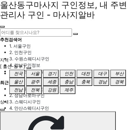
울산동구마사지 구인정보, 내 주변
관리사 구인 - 마사지알바
추천검색어
1. 서울구인
2. 인천구인
3. 수원스웨디시구인
지역
4. 강남구인정보
[ 울산-동구 ]
5. 동탄스웨디시구인
전국
서울
경기
인천
대전
대구
부산
울산
광주
세종
충남
충북
경남
경북
최근검색어
1. 일산마사지구인
전남
전북
강원
제주
2. 성남아로마구인
상세
3. 스웨디시구인
4. 안산스웨디시구인
5. 아로마구인