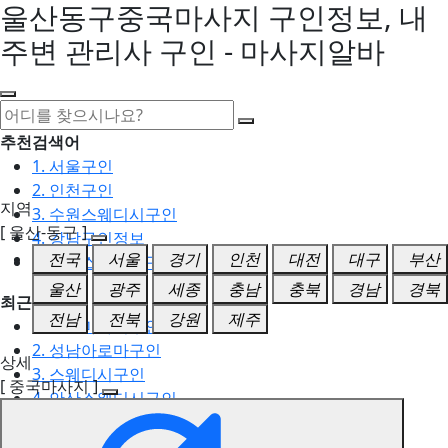
울산동구중국마사지 구인정보, 내
주변 관리사 구인 - 마사지알바
추천검색어
1. 서울구인
2. 인천구인
지역
3. 수원스웨디시구인
[ 울산-동구 ]
4. 강남구인정보
전국
서울
경기
인천
대전
대구
부산
5. 동탄스웨디시구인
울산
광주
세종
충남
충북
경남
경북
최근검색어
전남
전북
강원
제주
1. 일산마사지구인
2. 성남아로마구인
상세
3. 스웨디시구인
[ 중국마사지 ]
4. 안산스웨디시구인
5. 아로마구인