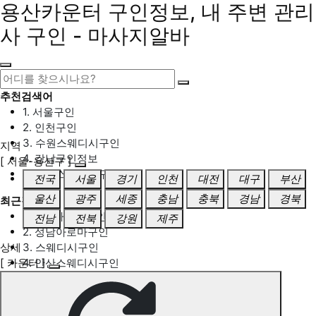
용산카운터 구인정보, 내 주변 관리
사 구인 - 마사지알바
추천검색어
1. 서울구인
2. 인천구인
3. 수원스웨디시구인
지역
4. 강남구인정보
[ 서울-용산구 ]
5. 동탄스웨디시구인
전국
서울
경기
인천
대전
대구
부산
울산
광주
세종
충남
충북
경남
경북
최근검색어
1. 일산마사지구인
전남
전북
강원
제주
2. 성남아로마구인
상세
3. 스웨디시구인
[ 카운터 ]
4. 안산스웨디시구인
5. 아로마구인