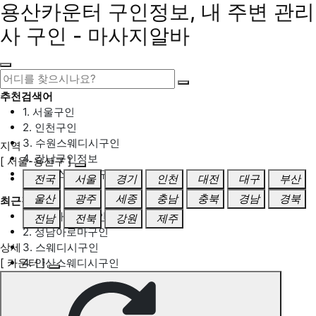
용산카운터 구인정보, 내 주변 관리
사 구인 - 마사지알바
추천검색어
1. 서울구인
2. 인천구인
3. 수원스웨디시구인
지역
4. 강남구인정보
[ 서울-용산구 ]
5. 동탄스웨디시구인
전국
서울
경기
인천
대전
대구
부산
울산
광주
세종
충남
충북
경남
경북
최근검색어
1. 일산마사지구인
전남
전북
강원
제주
2. 성남아로마구인
상세
3. 스웨디시구인
[ 카운터 ]
4. 안산스웨디시구인
5. 아로마구인