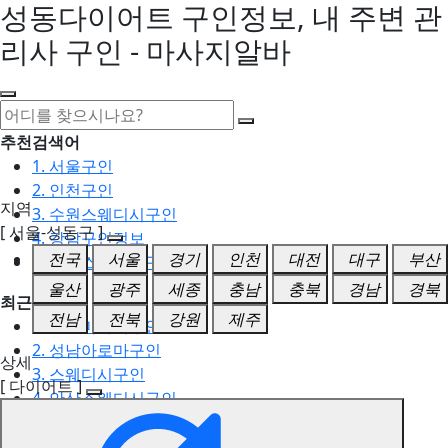
성동다이어트 구인정보, 내 주변 관
리사 구인 - 마사지알바
추천검색어
1. 서울구인
2. 인천구인
지역
3. 수원스웨디시구인
[ 서울-성동구 ]
4. 강남구인정보
전국
서울
경기
인천
대전
대구
부산
5. 동탄스웨디시구인
울산
광주
세종
충남
충북
경남
경북
최근검색어
전남
전북
강원
제주
1. 일산마사지구인
2. 성남아로마구인
상세
3. 스웨디시구인
[ 다이어트 ]
4. 안산스웨디시구인
5. 아로마구인