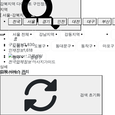
강북지역 다이어트 구인정보
지역
[ 서울-강북지역 ]
전국
서울
경기
인천
대전
대구
부산
서울 전체
강남지역
강동지역
강북지역
홈
구인정보
3,830
노원구
도봉구
동대문구
동작구
마포구
인재정보
1,618
고객센터
중구
중랑구
전국업체정보
마사지가이드
상세
업체 서비스 관리
[ 다이어트 ]
개인 서비스 관리
강북지역 다이어트 구인정보
검색 초기화