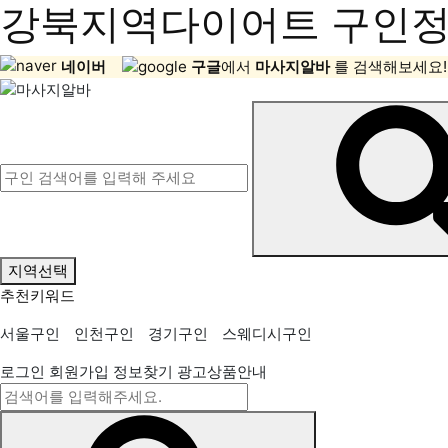
강북지역다이어트 구인정보
네이버
구글
에서
마사지알바
를 검색해보세요!
지역선택
추천키워드
서울구인
인천구인
경기구인
스웨디시구인
로그인
회원가입
정보찾기
광고상품안내