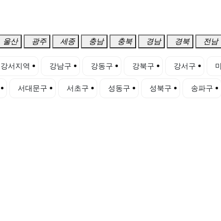
울산
광주
세종
충남
충북
경남
경북
전남
강서지역
강남구
강동구
강북구
강서구
서대문구
서초구
성동구
성북구
송파구