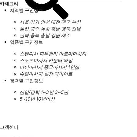
카테고리
지역별 구인정보
서울
경기
인천
대전
대구
부산
울산
광주
세종
경남
경북
전남
전북
충북
충남
강원
제주
업종별 구인정보
스웨디시
피부관리
아로마마사지
스포츠마사지
카운터
왁싱
타이마사지
중국마사지
1인샵
슈얼마사지
실장
다이어트
경력별 구인정보
신입/경력
1~3년
3~5년
5~10년
10년이상
고객센터