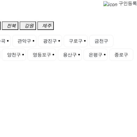
구인등록
전북
강원
제주
마곡
관악구
광진구
구로구
금천구
양천구
영등포구
용산구
은평구
종로구