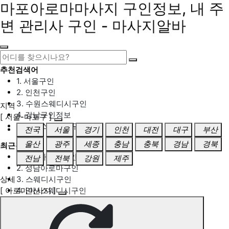
마포아로마마사지 구인정보, 내 주
변 관리사 구인 - 마사지알바
추천검색어
1. 서울구인
2. 인천구인
3. 수원스웨디시구인
지역
4. 강남구인정보
[ 서울-마포구 ]
5. 동탄스웨디시구인
전국
서울
경기
인천
대전
대구
부산
울산
광주
세종
충남
충북
경남
경북
최근검색어
1. 일산마사지구인
전남
전북
강원
제주
2. 성남아로마구인
상세
3. 스웨디시구인
[ 아로마마사지 ]
4. 안산스웨디시구인
5. 아로마구인