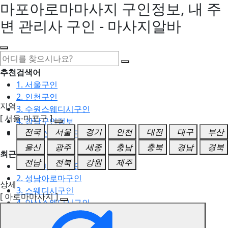
마포아로마마사지 구인정보, 내 주
변 관리사 구인 - 마사지알바
추천검색어
1. 서울구인
2. 인천구인
지역
3. 수원스웨디시구인
[ 서울-마포구 ]
4. 강남구인정보
전국
서울
경기
인천
대전
대구
부산
5. 동탄스웨디시구인
울산
광주
세종
충남
충북
경남
경북
최근검색어
전남
전북
강원
제주
1. 일산마사지구인
2. 성남아로마구인
상세
3. 스웨디시구인
[ 아로마마사지 ]
4. 안산스웨디시구인
5. 아로마구인