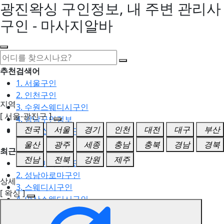
광진왁싱 구인정보, 내 주변 관리사
구인 - 마사지알바
추천검색어
1. 서울구인
2. 인천구인
지역
3. 수원스웨디시구인
[ 서울-광진구 ]
4. 강남구인정보
전국
서울
경기
인천
대전
대구
부산
5. 동탄스웨디시구인
울산
광주
세종
충남
충북
경남
경북
최근검색어
전남
전북
강원
제주
1. 일산마사지구인
2. 성남아로마구인
상세
3. 스웨디시구인
[ 왁싱 ]
4. 안산스웨디시구인
5. 아로마구인