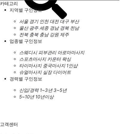
카테고리
지역별 구인정보
서울
경기
인천
대전
대구
부산
울산
광주
세종
경남
경북
전남
전북
충북
충남
강원
제주
업종별 구인정보
스웨디시
피부관리
아로마마사지
스포츠마사지
카운터
왁싱
타이마사지
중국마사지
1인샵
슈얼마사지
실장
다이어트
경력별 구인정보
신입/경력
1~3년
3~5년
5~10년
10년이상
고객센터