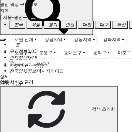
광진 왁싱 구인정보
지역
[ 서울-광진구 ]
전국
서울
경기
인천
대전
대구
부산
서울 전체
강남지역
강동지역
강북지역
홈
구인정보
3,831
노원구
도봉구
동대문구
동작구
마포구
인재정보
1,618
고객센터
중구
중랑구
전국업체정보
마사지가이드
상세
업체 서비스 관리
[ 왁싱 ]
개인 서비스 관리
광진 왁싱 구인정보
검색 초기화