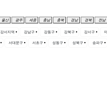
울산
광주
세종
충남
충북
경남
경북
전남
강서지역
강남구
강동구
강북구
강서구
서대문구
서초구
성동구
성북구
송파구