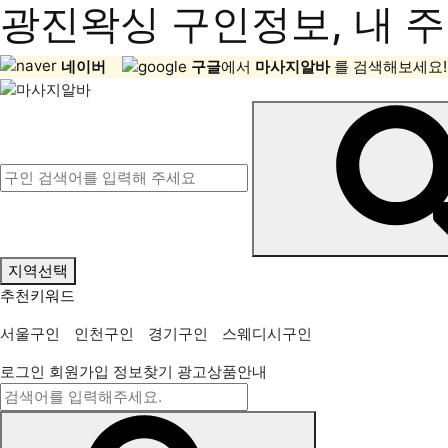
광진왁싱 구인정보, 내 주
네이버
구글
에서
마사지알바
를 검색해보세요!
지역선택
추천키워드
서울구인
인천구인
경기구인
스웨디시구인
로그인
회원가입
정보찾기
광고상품안내