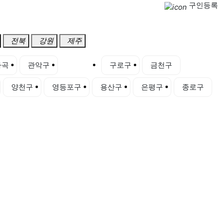
구인등록
전북
강원
제주
마곡
관악구
광진구
구로구
금천구
양천구
영등포구
용산구
은평구
종로구