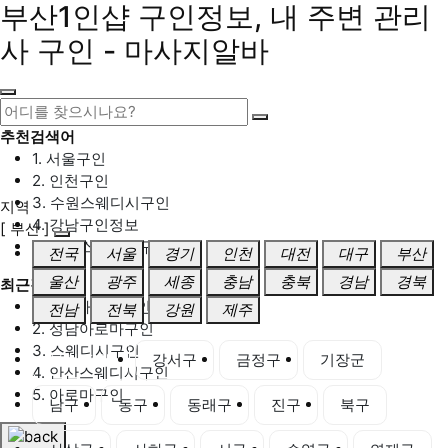
부산1인샵 구인정보, 내 주변 관리
사 구인 - 마사지알바
추천검색어
1. 서울구인
2. 인천구인
3. 수원스웨디시구인
지역
4. 강남구인정보
[ 부산 ]
5. 동탄스웨디시구인
전국
서울
경기
인천
대전
대구
부산
울산
광주
세종
충남
충북
경남
경북
최근검색어
1. 일산마사지구인
전남
전북
강원
제주
2. 성남아로마구인
3. 스웨디시구인
부산 전체
강서구
금정구
기장군
4. 안산스웨디시구인
5. 아로마구인
남구
동구
동래구
진구
북구