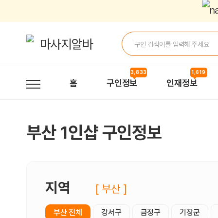
부산1인샵 구인정보, 내 주변 관리사 구인 - 마사지알바
3,833
1,619
홈
구인정보
인재정보
부산 1인샵 구인정보
지역
[ 부산 ]
부산 전체
강서구
금정구
기장군