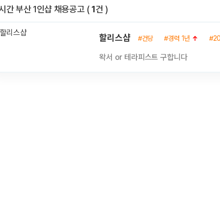
전체 목록
시간 부산 1인샵 채용공고
(
1
건 )
할리스샵
#건당
#경력 1년
↑
#2
왁서 or 테라피스트 구합니다