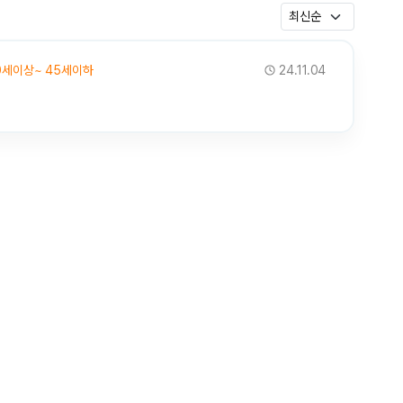
0세이상~ 45세이하
24.11.04