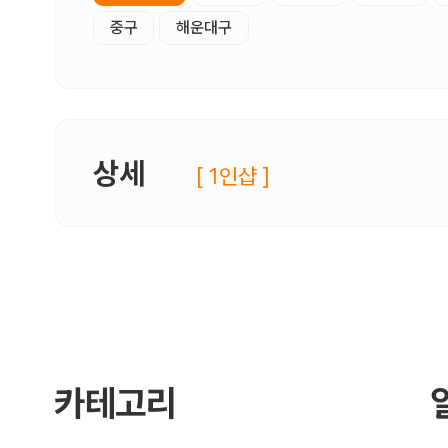
중구
해운대구
상세
[ 1인샵 ]
카테고리