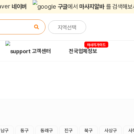
네이버
구글
에서
마사지알바
를 검색해보
지역선택
마사지가이드
고객센터
전국업체정보
남구
동구
동래구
진구
북구
사상구
사