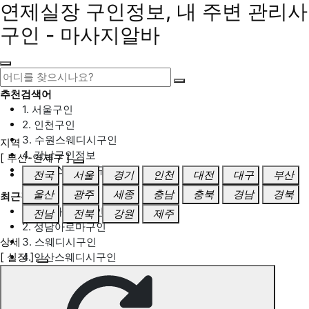
연제실장 구인정보, 내 주변 관리사
구인 - 마사지알바
추천검색어
1. 서울구인
2. 인천구인
3. 수원스웨디시구인
지역
4. 강남구인정보
[ 부산-연제구 ]
5. 동탄스웨디시구인
전국
서울
경기
인천
대전
대구
부산
울산
광주
세종
충남
충북
경남
경북
최근검색어
1. 일산마사지구인
전남
전북
강원
제주
2. 성남아로마구인
상세
3. 스웨디시구인
[ 실장 ]
4. 안산스웨디시구인
5. 아로마구인