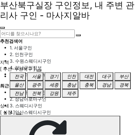
부산북구실장 구인정보, 내 주변 관
리사 구인 - 마사지알바
추천검색어
1. 서울구인
2. 인천구인
3. 수원스웨디시구인
지역
4. 강남구인정보
[ 부산-부산북구 ]
5. 동탄스웨디시구인
전국
서울
경기
인천
대전
대구
부산
울산
광주
세종
충남
충북
경남
경북
최근검색어
1. 일산마사지구인
전남
전북
강원
제주
2. 성남아로마구인
상세
3. 스웨디시구인
[ 실장 ]
4. 안산스웨디시구인
5. 아로마구인