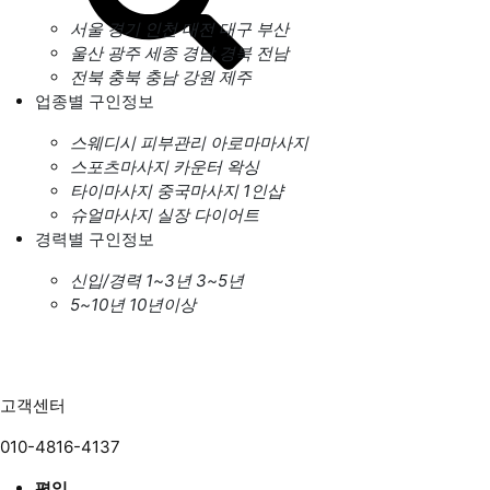
서울
경기
인천
대전
대구
부산
울산
광주
세종
경남
경북
전남
전북
충북
충남
강원
제주
업종별 구인정보
스웨디시
피부관리
아로마마사지
스포츠마사지
카운터
왁싱
타이마사지
중국마사지
1인샵
슈얼마사지
실장
다이어트
경력별 구인정보
신입/경력
1~3년
3~5년
5~10년
10년이상
고객센터
010-4816-4137
평일