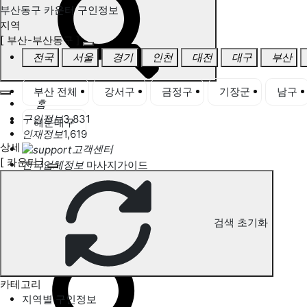
부산동구 카운터 구인정보
지역
[ 부산-부산동구 ]
전국
서울
경기
인천
대전
대구
부산
부산 전체
강서구
금정구
기장군
남구
홈
구인정보
3,831
해운대구
인재정보
1,619
상세
고객센터
[ 카운터 ]
전국업체정보
마사지가이드
업체 서비스 관리
개인 서비스 관리
검색 초기화
부산동구 카운터 구인정보
카테고리
지역별 구인정보