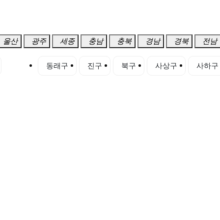
울산
광주
세종
충남
충북
경남
경북
전남
동구
동래구
진구
북구
사상구
사하구