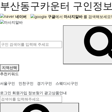
부산동구카운터 구인정보,
네이버
구글
에서
마사지알바
를 검색해보세요!
지역선택
추천키워드
서울구인
인천구인
경기구인
스웨디시구인
로그인
회원가입
정보찾기
광고상품안내