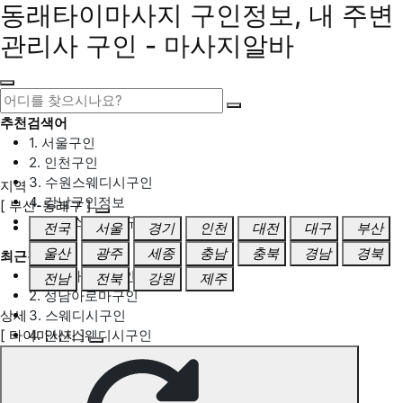
동래타이마사지 구인정보, 내 주변
관리사 구인 - 마사지알바
추천검색어
1. 서울구인
2. 인천구인
3. 수원스웨디시구인
지역
4. 강남구인정보
[ 부산-동래구 ]
5. 동탄스웨디시구인
전국
서울
경기
인천
대전
대구
부산
울산
광주
세종
충남
충북
경남
경북
최근검색어
1. 일산마사지구인
전남
전북
강원
제주
2. 성남아로마구인
상세
3. 스웨디시구인
[ 타이마사지 ]
4. 안산스웨디시구인
5. 아로마구인