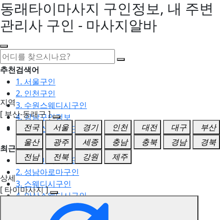
동래타이마사지 구인정보, 내 주변
관리사 구인 - 마사지알바
추천검색어
1. 서울구인
2. 인천구인
지역
3. 수원스웨디시구인
[ 부산-동래구 ]
4. 강남구인정보
전국
서울
경기
인천
대전
대구
부산
5. 동탄스웨디시구인
울산
광주
세종
충남
충북
경남
경북
최근검색어
전남
전북
강원
제주
1. 일산마사지구인
2. 성남아로마구인
상세
3. 스웨디시구인
[ 타이마사지 ]
4. 안산스웨디시구인
5. 아로마구인