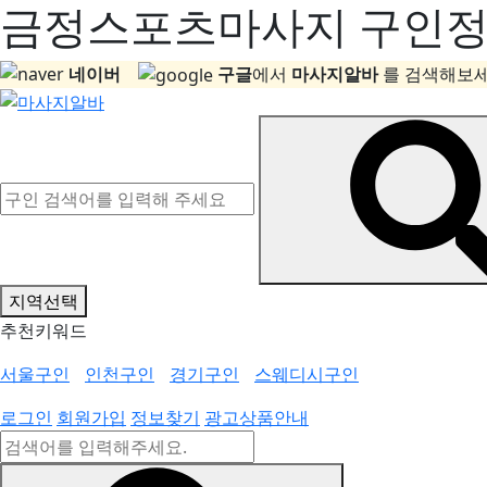
금정스포츠마사지 구인정보
네이버
구글
에서
마사지알바
를 검색해보세
지역선택
추천키워드
서울구인
인천구인
경기구인
스웨디시구인
로그인
회원가입
정보찾기
광고상품안내