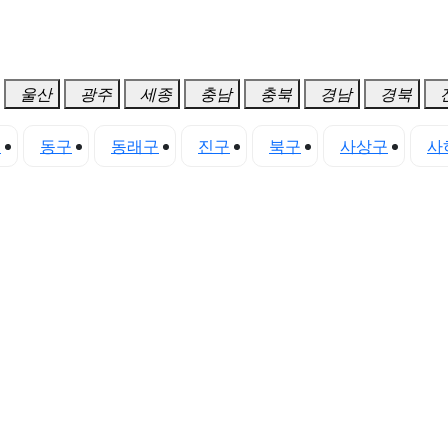
울산
광주
세종
충남
충북
경남
경북
구
동구
동래구
진구
북구
사상구
사