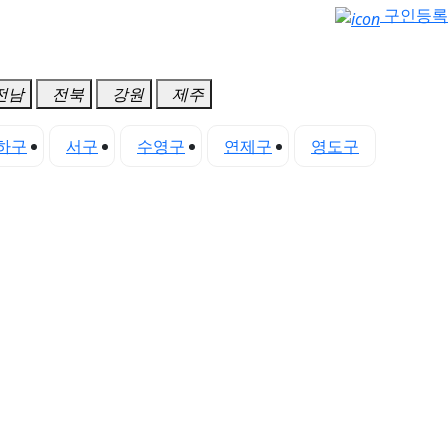
구인등록
전남
전북
강원
제주
하구
서구
수영구
연제구
영도구