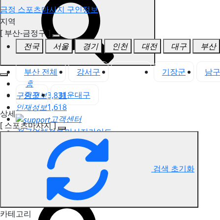
금정 스포츠마사지 구인정보
지역
[ 부산-금정구 ]
전국
서울
경기
인천
대전
대구
부산
부산 전체
강서구
금정구
기장군
남
홈
중구
해운대구
구인정보
3,831
인재정보
1,618
상세
고객센터
[ 스포츠마사지 ]
전국업체정보
마사지가이드
업체 서비스 관리
개인 서비스 관리
검색 초기화
금정 스포츠마사지 구인정보
카테고리