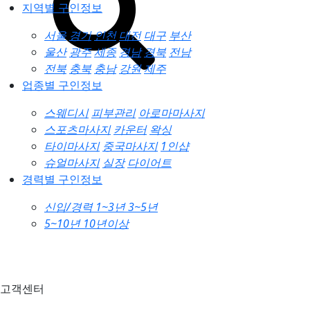
지역별 구인정보
서울
경기
인천
대전
대구
부산
울산
광주
세종
경남
경북
전남
전북
충북
충남
강원
제주
업종별 구인정보
스웨디시
피부관리
아로마마사지
스포츠마사지
카운터
왁싱
타이마사지
중국마사지
1인샵
슈얼마사지
실장
다이어트
경력별 구인정보
신입/경력
1~3년
3~5년
5~10년
10년이상
고객센터