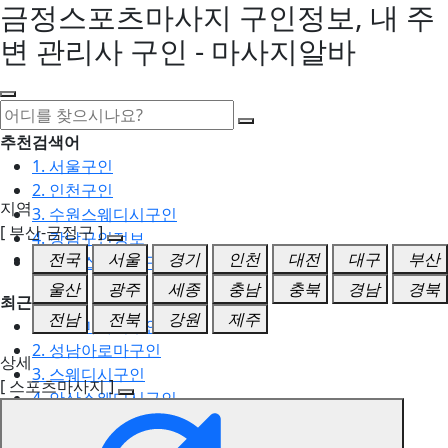
금정스포츠마사지 구인정보, 내 주
변 관리사 구인 - 마사지알바
추천검색어
1. 서울구인
2. 인천구인
지역
3. 수원스웨디시구인
[ 부산-금정구 ]
4. 강남구인정보
전국
서울
경기
인천
대전
대구
부산
5. 동탄스웨디시구인
울산
광주
세종
충남
충북
경남
경북
최근검색어
전남
전북
강원
제주
1. 일산마사지구인
2. 성남아로마구인
상세
3. 스웨디시구인
[ 스포츠마사지 ]
4. 안산스웨디시구인
5. 아로마구인